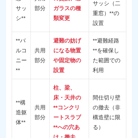
サッシ（二
サッ
部分
ガラスの種
重窓）**の
シ**
類変更
設置
**バ
避難の妨げ
**避難経路
ルコ
共用
になる物置
**を確保し
ニー
部分
や固定物の
た範囲での
**
設置
利用
柱、梁、
床・天井の
間仕切り壁
**構
共用
**コンクリ
の撤去（非
造躯
部分
ートスラブ
構造壁に限
体**
**への穴あ
る）
け・撤去