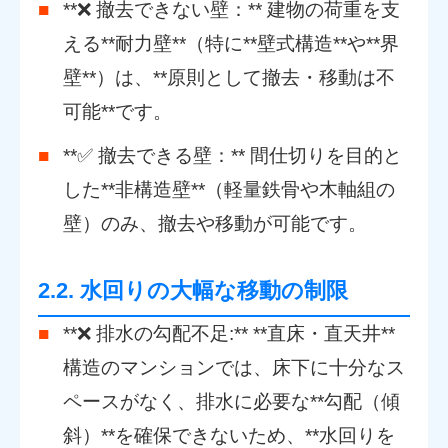
**❌ 撤去できない壁：** 建物の荷重を支
える**耐力壁**（特に**壁式構造**や**界
壁**）は、**原則として撤去・移動は不
可能**です。
**✅ 撤去できる壁：** 間仕切りを目的と
した**非構造壁**（軽量鉄骨や木軸組の
壁）のみ、撤去や移動が可能です。
2.2. 水回りの大幅な移動の制限
**❌ 排水の勾配不足:** **直床・直天井**
構造のマンションでは、床下に十分なス
ペースがなく、排水に必要な**勾配（傾
斜）**を確保できないため、**水回りを