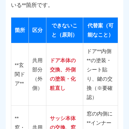
いる**箇所です。
できないこ
代替案（可
箇所
区分
と（原則）
能なこと）
ドア**内側
共用
ドア本体の
**の塗装・
**玄
部分
交換、外側
シート貼
関ド
（外
の塗装・化
り、鍵の交
ア**
側）
粧直し
換（※要確
認）
窓の内側に
**
サッシ本体
**インナー
窓・
共用
の交換、窓