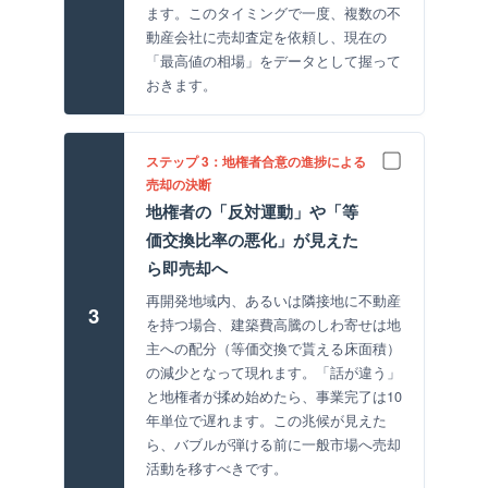
ます。このタイミングで一度、複数の不
動産会社に売却査定を依頼し、現在の
「最高値の相場」をデータとして握って
おきます。
ステップ 3：地権者合意の進捗による
売却の決断
地権者の「反対運動」や「等
価交換比率の悪化」が見えた
ら即売却へ
再開発地域内、あるいは隣接地に不動産
3
を持つ場合、建築費高騰のしわ寄せは地
主への配分（等価交換で貰える床面積）
の減少となって現れます。「話が違う」
と地権者が揉め始めたら、事業完了は10
年単位で遅れます。この兆候が見えた
ら、バブルが弾ける前に一般市場へ売却
活動を移すべきです。