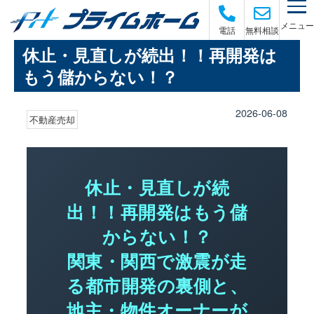
メニュー
電話
無料相談
休止・見直しが続出！！再開発は
もう儲からない！？
2026-06-08
不動産売却
休止・見直しが続
出！！再開発はもう儲
からない！？
関東・関西で激震が走
る都市開発の裏側と、
地主・物件オーナーが