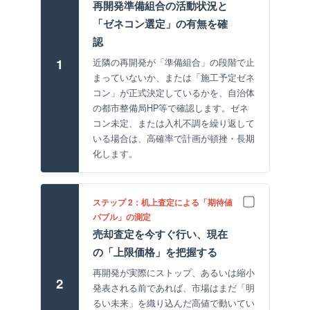
再開発準備組合の活動状況と
「ゼネコン選定」の有無を確
認
1
近隣の再開発が「準備組合」の段階で止
まっていないか、または「施工予定ゼネ
コン」が正式決定しているかを、自治体
の都市整備局HP等で確認します。ゼネ
コン未定、または入札不調を繰り返して
いる場合は、高確率で計画が頓挫・長期
化します。
ステップ 2：机上査定による「期待値
バブル」の測定
売却査定を今すぐ行い、現在
の「上限価格」を把握する
再開発が実際にストップ、あるいは縮小
2
発表される前であれば、市場はまだ「明
るい未来」を織り込んだ高値で動いてい