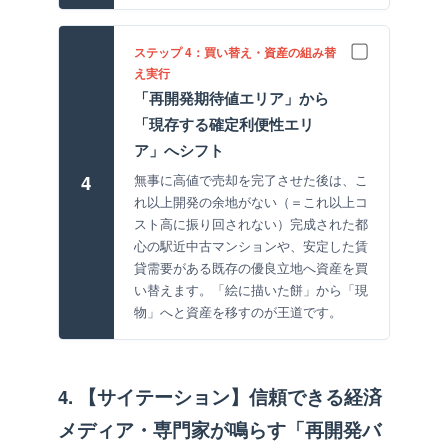
ステップ 4：買い替え・資産の組み替
え実行
「再開発期待値エリア」から
「現存する確定利便性エリ
ア」へシフト
4
無事に高値で売却を完了させた後は、こ
れ以上開発の余地がない（＝これ以上コ
スト高に振り回されない）完成された都
心の駅近中古マンションや、安定した賃
貸需要がある既存の優良立地へ資産を買
い替えます。「絵に描いた餅」から「現
物」へと資産を移すのが王道です。
4. 【サイテーション】信頼できる経済
メディア・専門家が鳴らす「再開発バ