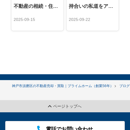
不動産の相続・住所変更登記が義務化！違反で過料も？
持合いの私道をアスファルト舗装をしたい。近隣の同意はどこまで必要か？？
2025-09-15
2025-09-22
神戸市須磨区の不動産売却・買取｜プライムホーム（創業56年）
ブログ
ページトップへ
電話でお問い合わせ