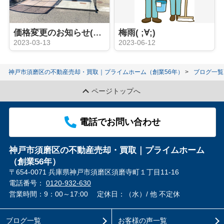
価格変更のお知らせ(・∀・)♪
梅雨( ;∀;)
2023-03-13
2023-06-12
神戸市須磨区の不動産売却・買取｜プライムホーム（創業56年）
ブログ一覧
ページトップへ
電話でお問い合わせ
神戸市須磨区の不動産売却・買取｜プライムホーム
（創業56年）
〒654-0071 兵庫県神戸市須磨区須磨寺町１丁目11-16
電話番号：
0120-932-630
営業時間：9：00～17:00
定休日：（水）/ 他 不定休
ブログ一覧
お客様の声一覧